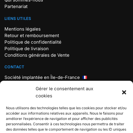
Partenariat
LIENS UTILES
Mentions légales
Retour et remboursement
Politique de confidentialité
Politique de livraison
Conditions générales de Vente
CONTACT
Société implantée en Île-de-France
Mail : contact@store-pokemon.com
Gérer le consentement aux
Téléphone : +33 7 56 98 18 19
cookies
Lundi au vendredi : 9h30 – 17h30
Nous utilisons des technologies telles que les cookies pour stocker et/ou
BOUTIQUE POKEMON
accéder aux informations relatives aux appareils. Nous le faisons pour
améliorer l’expérience de navigation et pour afficher des publicités
Boutique spécialisée sur L’univers Pokémon, Rejoignez
personnalisées. Consentir à ces technologies nous permettra de traiter
l’aventure et attrapez-les tous !
des données telles que le comportement de navigation ou les ID uniques