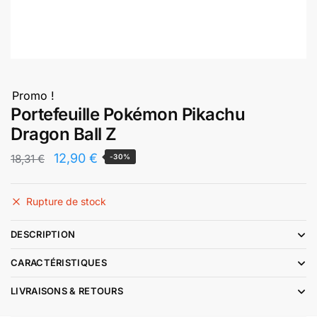
Promo !
Portefeuille Pokémon Pikachu
Dragon Ball Z
Le
Le
12,90
€
18,31
€
-30%
prix
prix
initial
actuel
Rupture de stock
était :
est :
DESCRIPTION
18,31 €.
12,90 €.
CARACTÉRISTIQUES
LIVRAISONS & RETOURS