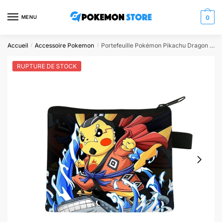
Skip
Skip
to
to
MENU
0
navigation
content
Accueil
Accessoire Pokemon
Portefeuille Pokémon Pikachu Dragon Ball Z
/
/
RUPTURE DE STOCK