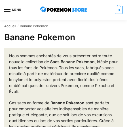
Skip
Skip
to
to
MENU
0
navigation
content
Accueil
Banane Pokemon
/
Banane Pokemon
Nous sommes enchantés de vous présenter notre toute
nouvelle collection de
Sacs Banane Pokémon
, idéale pour
tous les fans de Pokémon. Tous les sacs, fabriqués avec
minutie à partir de matériaux de première qualité comme
le nylon et le polyester, portent avec fierté des icônes
emblématiques de l’univers Pokémon, comme Pikachu et
Évoli.
Ces sacs en forme de
Banane Pokemon
sont parfaits
pour emporter vos affaires indispensables de manière
pratique et élégante, que ce soit lors de vos excursions
quotidiennes ou lors de vos sorties particulières. Grâce à
leur design pratique et séduisant, ils conviennent