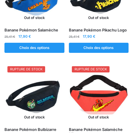
la
page
du
Out of stock
Out of stock
produit
Ce
Ce
Banane Pokémon Salamèche
Banane Pokémon Pikachu Logo
produit
Le
Le
produit
Le
Le
17,90
€
17,90
€
25,41
€
25,41
€
prix
prix
prix
prix
a
a
initial
actuel
initial
actuel
Choix des options
Choix des options
plusieurs
plusieurs
était :
est :
était :
est :
variations.
variations.
25,41 €.
17,90 €.
25,41 €.
17,90 €.
Les
Les
RUPTURE DE STOCK
RUPTURE DE STOCK
options
options
peuvent
peuvent
être
être
choisies
choisies
sur
sur
la
la
page
page
Out of stock
Out of stock
du
du
produit
produit
Banane Pokémon Bulbizarre
Banane Pokémon Salamèche