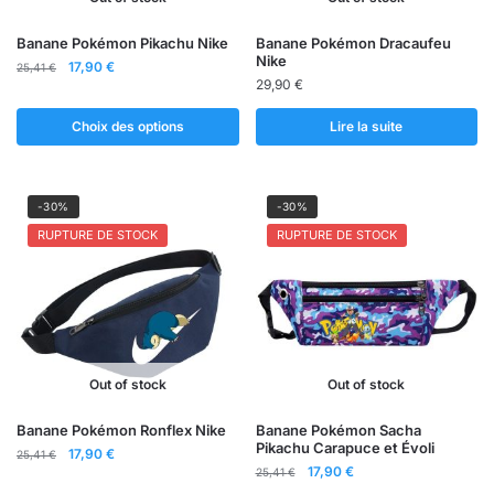
produit
Ce
Banane Pokémon Pikachu Nike
Banane Pokémon Dracaufeu
Nike
produit
Le
Le
17,90
€
25,41
€
29,90
€
prix
prix
a
initial
actuel
plusieurs
Choix des options
Lire la suite
était :
est :
variations.
25,41 €.
17,90 €.
Les
options
-30%
-30%
peuvent
RUPTURE DE STOCK
RUPTURE DE STOCK
être
choisies
sur
la
page
du
Out of stock
Out of stock
produit
Ce
Banane Pokémon Ronflex Nike
Banane Pokémon Sacha
Pikachu Carapuce et Évoli
Le
Le
produit
17,90
€
25,41
€
Le
Le
17,90
€
prix
prix
25,41
€
a
prix
prix