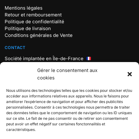
Mentions légales
Retour et remboursement
Politique de confidentialité
Politique de livraison
Conditions générales de Vente
CONTACT
Société implantée en Île-de-France
Mail : contact@store-pokemon.com
Gérer le consentement aux
Téléphone : +33 7 56 98 18 19
cookies
Lundi au vendredi : 9h30 – 17h30
Nous utilisons des technologies telles que les cookies pour stocker et/ou
BOUTIQUE POKEMON
accéder aux informations relatives aux appareils. Nous le faisons pour
améliorer l’expérience de navigation et pour afficher des publicités
Boutique spécialisée sur L’univers Pokémon, Rejoignez
personnalisées. Consentir à ces technologies nous permettra de traiter
l’aventure et attrapez-les tous !
des données telles que le comportement de navigation ou les ID uniques
sur ce site. Le fait de ne pas consentir ou de retirer son consentement
Store Pokemon 2024 © – Boutique spécialisée Pokémon
peut avoir un effet négatif sur certaines fonctonnalités et
(non affiliée à The Pokemon Company)
caractéristiques.