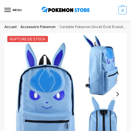
Skip
Skip
to
to
MENU
0
navigation
content
Accueil
Accessoire Pokemon
Cartable Pokemon Givrali Évoli Évolution
/
/
RUPTURE DE STOCK