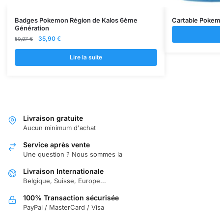
Badges Pokemon Région de Kalos 6ème
Cartable Pokemo
Génération
Le
Le
35,90
€
50,97
€
prix
prix
initial
actuel
Lire la suite
était :
est :
50,97 €.
35,90 €.
Livraison gratuite
Aucun minimum d'achat
Service après vente
Une question ? Nous sommes la
Livraison Internationale
Belgique, Suisse, Europe...
100% Transaction sécurisée
PayPal / MasterCard / Visa