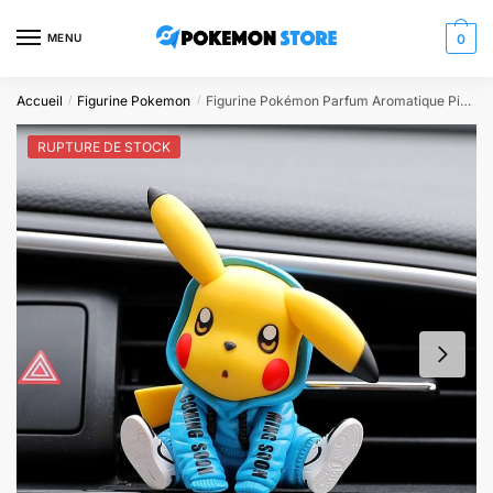
Skip
Skip
to
to
MENU
0
navigation
content
Accueil
Figurine Pokemon
Figurine Pokémon Parfum Aromatique Pikachu Bleu
/
/
RUPTURE DE STOCK