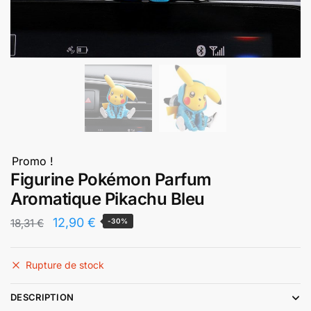
Promo !
Figurine Pokémon Parfum
Aromatique Pikachu Bleu
Le
Le
12,90
€
18,31
€
-30%
prix
prix
initial
actuel
Rupture de stock
était :
est :
DESCRIPTION
18,31 €.
12,90 €.