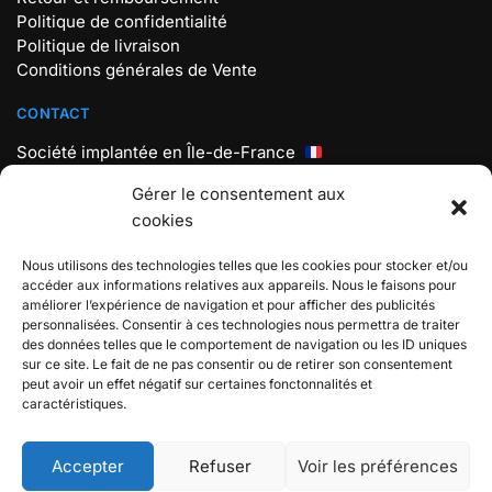
Politique de confidentialité
Politique de livraison
Conditions générales de Vente
CONTACT
Société implantée en Île-de-France
Mail : contact@store-pokemon.com
Gérer le consentement aux
Téléphone : +33 7 56 98 18 19
cookies
Lundi au vendredi : 9h30 – 17h30
Nous utilisons des technologies telles que les cookies pour stocker et/ou
BOUTIQUE POKEMON
accéder aux informations relatives aux appareils. Nous le faisons pour
améliorer l’expérience de navigation et pour afficher des publicités
Boutique spécialisée sur L’univers Pokémon, Rejoignez
personnalisées. Consentir à ces technologies nous permettra de traiter
l’aventure et attrapez-les tous !
des données telles que le comportement de navigation ou les ID uniques
sur ce site. Le fait de ne pas consentir ou de retirer son consentement
Store Pokemon 2024 © – Boutique spécialisée Pokémon
peut avoir un effet négatif sur certaines fonctonnalités et
(non affiliée à The Pokemon Company)
caractéristiques.
Accepter
Refuser
Voir les préférences