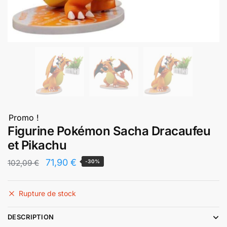
Promo !
Figurine Pokémon Sacha Dracaufeu
et Pikachu
Le
Le
71,90
€
102,09
€
-30%
prix
prix
initial
actuel
Rupture de stock
était :
est :
DESCRIPTION
102,09 €.
71,90 €.