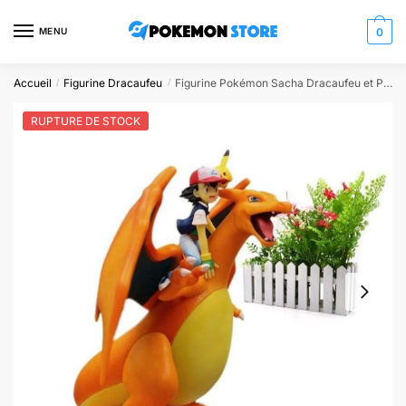
Skip
Skip
to
to
MENU
0
navigation
content
Accueil
Figurine Dracaufeu
Figurine Pokémon Sacha Dracaufeu et Pikachu
/
/
RUPTURE DE STOCK