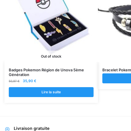
Out of stock
Badges Pokemon Région de Unova 5ème
Bracelet Pokem
Génération
Le
Le
35,90
€
50,97
€
prix
prix
initial
actuel
Lire la suite
était :
est :
50,97 €.
35,90 €.
Livraison gratuite