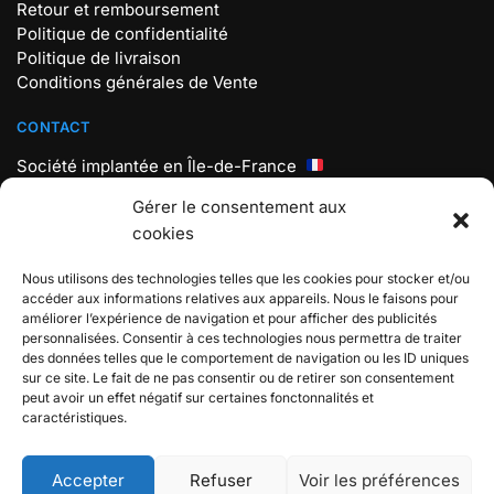
Retour et remboursement
Politique de confidentialité
Politique de livraison
Conditions générales de Vente
CONTACT
Société implantée en Île-de-France
Mail : contact@store-pokemon.com
Gérer le consentement aux
Téléphone : +33 7 56 98 18 19
cookies
Lundi au vendredi : 9h30 – 17h30
Nous utilisons des technologies telles que les cookies pour stocker et/ou
BOUTIQUE POKEMON
accéder aux informations relatives aux appareils. Nous le faisons pour
améliorer l’expérience de navigation et pour afficher des publicités
Boutique spécialisée sur L’univers Pokémon, Rejoignez
personnalisées. Consentir à ces technologies nous permettra de traiter
l’aventure et attrapez-les tous !
des données telles que le comportement de navigation ou les ID uniques
sur ce site. Le fait de ne pas consentir ou de retirer son consentement
Store Pokemon 2024 © – Boutique spécialisée Pokémon
peut avoir un effet négatif sur certaines fonctonnalités et
(non affiliée à The Pokemon Company)
caractéristiques.
Accepter
Refuser
Voir les préférences