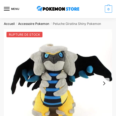
Skip
Skip
to
to
MENU
0
navigation
content
Accueil
Accessoire Pokemon
Peluche Giratina Shiny Pokemon
/
/
RUPTURE DE STOCK