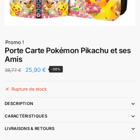
Promo !
Porte Carte Pokémon Pikachu et ses
Amis
Le
Le
25,90
€
36,77
€
-30%
prix
prix
initial
actuel
Rupture de stock
était :
est :
DESCRIPTION
36,77 €.
25,90 €.
CARACTÉRISTIQUES
LIVRAISONS & RETOURS