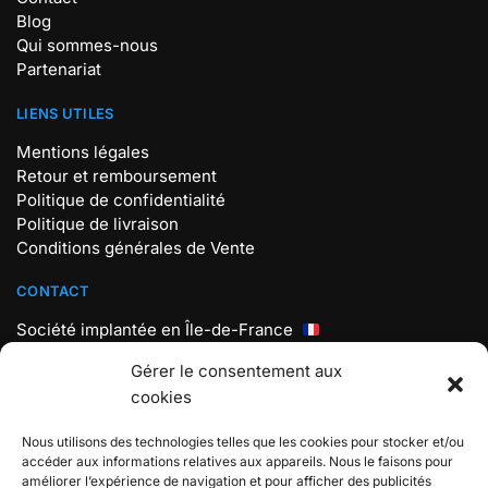
Blog
Qui sommes-nous
Partenariat
LIENS UTILES
Mentions légales
Retour et remboursement
Politique de confidentialité
Politique de livraison
Conditions générales de Vente
CONTACT
Société implantée en Île-de-France
Mail : contact@store-pokemon.com
Gérer le consentement aux
Téléphone : +33 7 56 98 18 19
cookies
Lundi au vendredi : 9h30 – 17h30
Nous utilisons des technologies telles que les cookies pour stocker et/ou
BOUTIQUE POKEMON
accéder aux informations relatives aux appareils. Nous le faisons pour
améliorer l’expérience de navigation et pour afficher des publicités
Boutique spécialisée sur L’univers Pokémon, Rejoignez