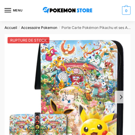
Skip
Skip
to
to
MENU
0
navigation
content
Accueil
Accessoire Pokemon
Porte Carte Pokémon Pikachu et ses Amis
/
/
RUPTURE DE STOCK