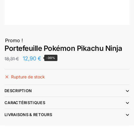
Promo !
Portefeuille Pokémon Pikachu Ninja
Le
Le
12,90
€
18,31
€
-30%
prix
prix
initial
actuel
Rupture de stock
était :
est :
DESCRIPTION
18,31 €.
12,90 €.
CARACTÉRISTIQUES
LIVRAISONS & RETOURS