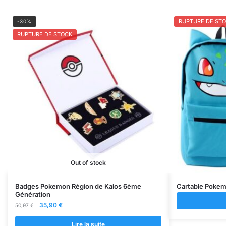
RUPTURE DE ST
-30%
RUPTURE DE STOCK
Out of stock
Badges Pokemon Région de Kalos 6ème
Cartable Pokem
Génération
Le
Le
35,90
€
50,97
€
prix
prix
initial
actuel
Lire la suite