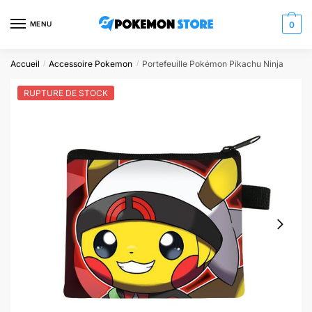
Skip
Skip
to
to
MENU
0
navigation
content
Accueil
Accessoire Pokemon
Portefeuille Pokémon Pikachu Ninja
/
/
RUPTURE DE STOCK