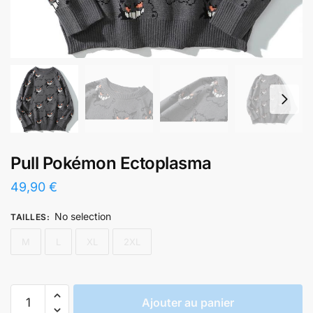
Pull Pokémon Ectoplasma
49,90
€
No selection
TAILLES
:
M
L
XL
2XL
quantité
Ajouter au panier
de