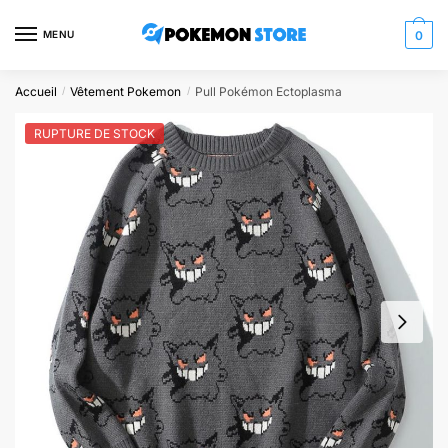
Skip
Skip
to
to
MENU
0
navigation
content
Accueil
Vêtement Pokemon
Pull Pokémon Ectoplasma
/
/
RUPTURE DE STOCK