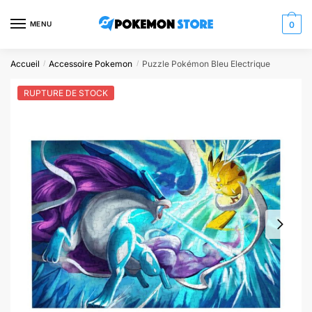
Skip
Skip
to
to
MENU
0
navigation
content
Accueil
Accessoire Pokemon
Puzzle Pokémon Bleu Electrique
/
/
RUPTURE DE STOCK