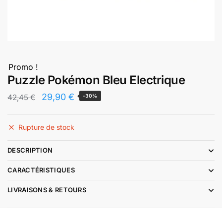
Promo !
Puzzle Pokémon Bleu Electrique
Le
Le
29,90
€
42,45
€
-30%
prix
prix
initial
actuel
Rupture de stock
était :
est :
DESCRIPTION
42,45 €.
29,90 €.
CARACTÉRISTIQUES
LIVRAISONS & RETOURS