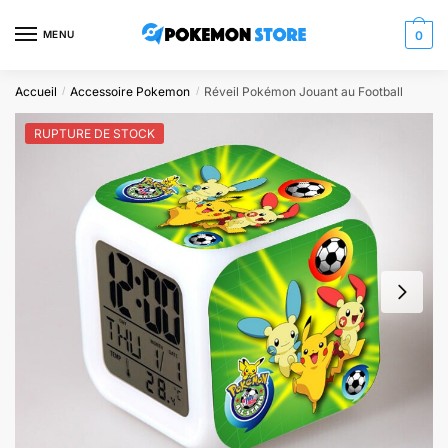
Skip
Skip
to
to
MENU
0
navigation
content
Accueil
Accessoire Pokemon
Réveil Pokémon Jouant au Football
/
/
RUPTURE DE STOCK