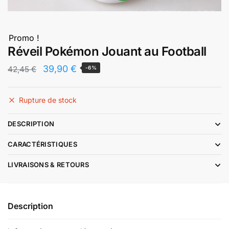
Promo !
Réveil Pokémon Jouant au Football
Le
Le
39,90
€
42,45
€
-6%
prix
prix
initial
actuel
Rupture de stock
était :
est :
DESCRIPTION
42,45 €.
39,90 €.
CARACTÉRISTIQUES
LIVRAISONS & RETOURS
Description