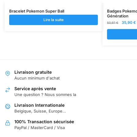
Bracelet Pokemon Super Ball
Badges Pokemo
Génération
Lire la suite
Le
35,90
€
50,97
€
prix
initial
était :
e
50,97 €.
Livraison gratuite
Aucun minimum d'achat
Service après vente
Une question ? Nous sommes la
Livraison Internationale
Belgique, Suisse, Europe...
100% Transaction sécurisée
PayPal / MasterCard / Visa