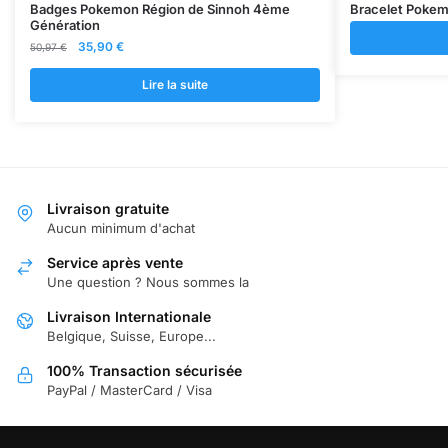
Badges Pokemon Région de Sinnoh 4ème
Bracelet Pokem
Génération
Le
Le
35,90
€
50,97
€
prix
prix
initial
actuel
Lire la suite
était :
est :
50,97 €.
35,90 €.
Livraison gratuite
Aucun minimum d'achat
Service après vente
Une question ? Nous sommes la
Livraison Internationale
Belgique, Suisse, Europe...
100% Transaction sécurisée
PayPal / MasterCard / Visa