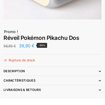
Promo !
Réveil Pokémon Pikachu Dos
Le
Le
39,90
€
56,65
€
-30%
prix
prix
initial
actuel
Rupture de stock
était :
est :
DESCRIPTION
56,65 €.
39,90 €.
CARACTÉRISTIQUES
LIVRAISONS & RETOURS