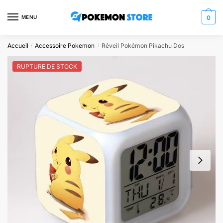
Skip
Skip
to
to
MENU
0
navigation
content
Accueil
Accessoire Pokemon
Réveil Pokémon Pikachu Dos
/
/
RUPTURE DE STOCK