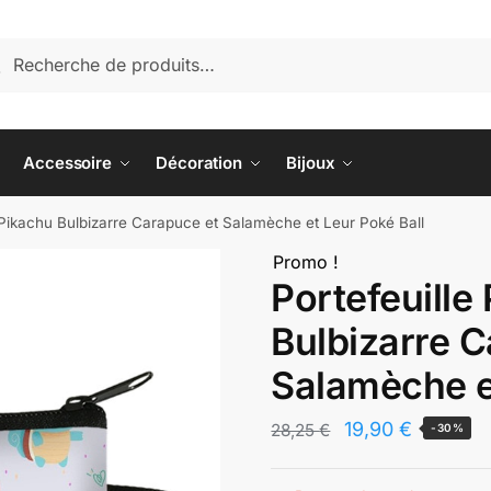
herche
cherche
 :
Accessoire
Décoration
Bijoux
Pikachu Bulbizarre Carapuce et Salamèche et Leur Poké Ball
Promo !
Portefeuill
Bulbizarre 
Salamèche e
Le
Le
19,90
€
28,25
€
-30%
prix
prix