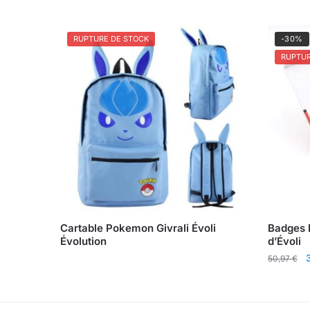
RUPTURE DE STOCK
-30%
RUPTUR
Cartable Pokemon Givrali Évoli
Badges 
Évolution
d’Évoli
50,97
€
p
i
é