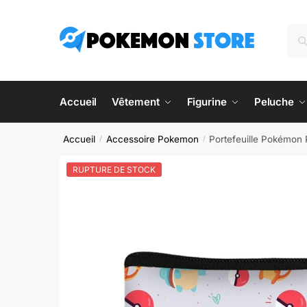
Skip
Skip
to
to
Rec
Re
navigation
content
pour
Accueil
Vêtement
Figurine
Peluche
Accueil
Accessoire Pokemon
Portefeuille Pokémon 
/
/
RUPTURE DE STOCK