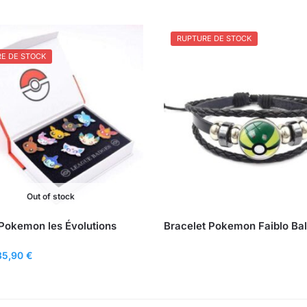
RUPTURE DE STOCK
E DE STOCK
Out of stock
Pokemon les Évolutions
Bracelet Pokemon Faiblo Bal
Le
Le
35,90
€
rix
prix
nitial
actuel
tait :
est :