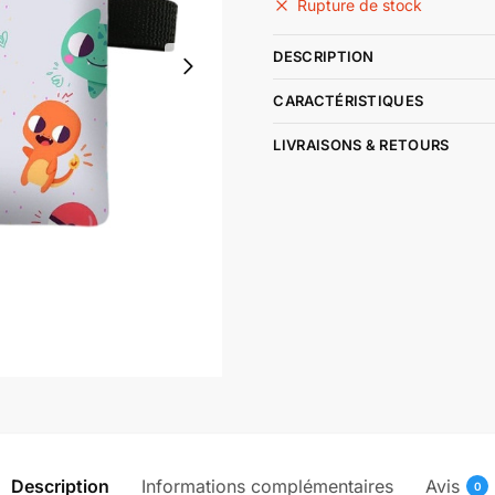
initial
actuel
Rupture de stock
était :
est :
DESCRIPTION
28,25 €.
19,90 €.
CARACTÉRISTIQUES
LIVRAISONS & RETOURS
Description
Informations complémentaires
Avis
0