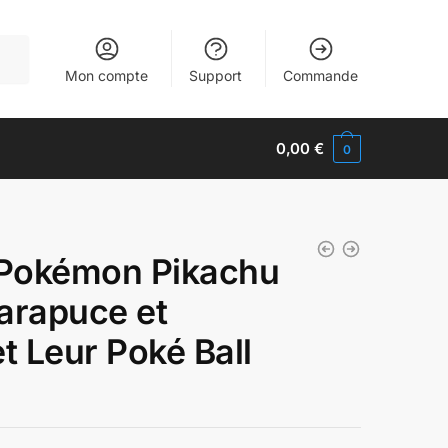
Mon compte
Support
Commande
0,00
€
0
e Pokémon Pikachu
Carapuce et
t Leur Poké Ball