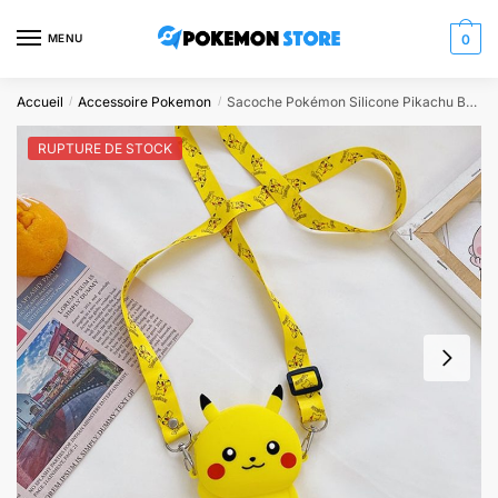
Skip
Skip
to
to
MENU
0
navigation
content
Accueil
Accessoire Pokemon
Sacoche Pokémon Silicone Pikachu Baby
/
/
RUPTURE DE STOCK