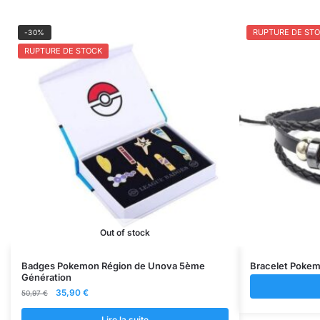
RUPTURE DE ST
-30%
RUPTURE DE STOCK
Out of stock
Badges Pokemon Région de Unova 5ème
Bracelet Pokem
Génération
Le
Le
35,90
€
50,97
€
prix
prix
initial
actuel
Lire la suite