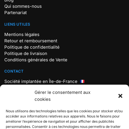
Qui sommes-nous
Partenariat
LIENS UTILES
Mentions légales
Retour et remboursement
Politique de confidentialité
Politique de livraison
Conditions générales de Vente
CONTACT
Société implantée en Île-de-France
Mail : contact@store-pokemon.com
Gérer le consentement aux
Téléphone : +33 7 56 98 18 19
cookies
Lundi au vendredi : 9h30 – 17h30
Nous utilisons des technologies telles que les cookies pour stocker et/ou
BOUTIQUE POKEMON
accéder aux informations relatives aux appareils. Nous le faisons pour
améliorer l’expérience de navigation et pour afficher des publicités
Boutique spécialisée sur L’univers Pokémon, Rejoignez
personnalisées. Consentir à ces technologies nous permettra de traiter
l’aventure et attrapez-les tous !