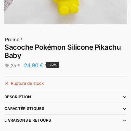
Promo !
Sacoche Pokémon Silicone Pikachu
Baby
Le
Le
24,90
€
35,35
€
-30%
prix
prix
initial
actuel
Rupture de stock
était :
est :
DESCRIPTION
35,35 €.
24,90 €.
CARACTÉRISTIQUES
LIVRAISONS & RETOURS